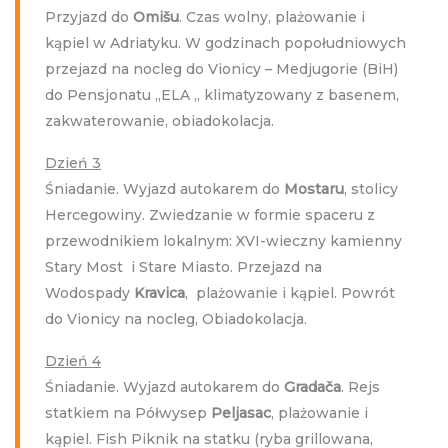
Przyjazd do
Omišu
. Czas wolny, plażowanie i
kąpiel w Adriatyku. W godzinach popołudniowych
przejazd na nocleg do Vionicy – Medjugorie (BiH)
do Pensjonatu ,,ELA „ klimatyzowany z basenem,
zakwaterowanie, obiadokolacja.
Dzień 3
Śniadanie. Wyjazd autokarem do
Mostaru
, stolicy
Hercegowiny. Zwiedzanie w formie spaceru z
przewodnikiem lokalnym: XVI-wieczny kamienny
Stary Most i Stare Miasto. Przejazd na
Wodospady
Kravica
, plażowanie i kąpiel. Powrót
do Vionicy na nocleg, Obiadokolacja.
Dzień 4
Śniadanie. Wyjazd autokarem do
Gradača
. Rejs
statkiem na Półwysep
Peljasac
, plażowanie i
kąpiel. Fish Piknik na statku (ryba grillowana,