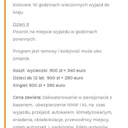
Kolovare. W godzinach wieczornych wyjazd do
kraju.
Dzień 9
Powrót na miejsce wyjazdu w godzinach
porannych.
Program jest ramowy i kolejność może ulec
zmianie.
Koszt wycieczki 900 zł + 3
4
0 euro
Dzieci do 12 lat:
9
00 zł +
29
0 euro
Singiel: 900 zł + 390 euro
Cena zawiera:
Zakwaterowanie w pensjonacie z
basenem, ubezpieczenie NNW i KL na czas
wyjazdu
,
przejazd autokarem klimatyzowanym
,
śniadania, obiadokolacje, przewodnicy miejscy,
opłaty autostrad i parkingów, bilety wstępów,