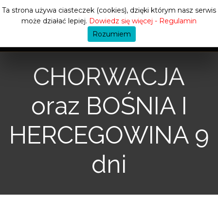
Ta strona używa ciasteczek (cookies), dzięki którym nasz serwis
może działać lepiej.
Dowiedz się więcej - Regulamin
Rozumiem
CHORWACJA
oraz BOŚNIA I
HERCEGOWINA 9
dni